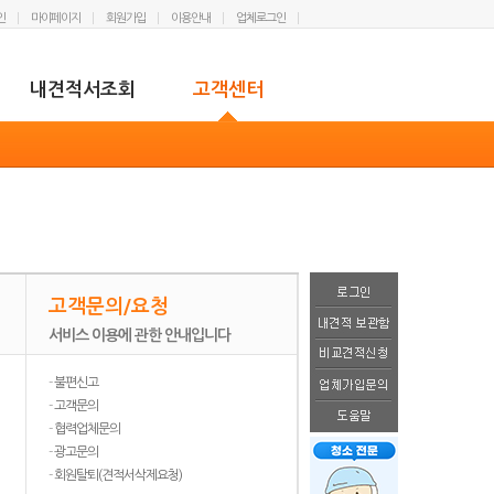
인
마이페이지
회원가입
이용안내
업체로그인
내견적서조회
고객센터
고객문의/요청
서비스 이용에 관한 안내입니다
-
불편신고
-
고객문의
-
협력업체문의
-
광고문의
-
회원탈퇴(견적서삭제요청)