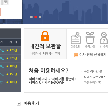
저가
최고가
내견적 보관함
35만
▲
170만
내견적서
|
내계약서 조회
이사 견적 신청하기
80만
▲
220만
40만
▲
180만
처음 이용하세요?
좋은 이사업체?
35만
▲
155만
나에게 맞는상품?
서비스비교와 가격비교를 한번에!
0만
▲
100만
서비스 UP 가격은DOWN.
자동견적이란?
12만
▲
125만
10만
▲
140만
이용후기
0만
▲
100만