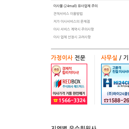
이사몰 (24mall) 유사업체 주의
08:50:33
홍OO
대전
>
대전
▼
7
견적서비스 이용방법
11:02:27
박OO
서울
>
서울
▼
9
저가 이사서비스의 문제점
이사 서비스 계약시 주의사항
이사 업체 선정시 고려사항
가정이사
전문
사무실
/ 
지역별 우수회원사