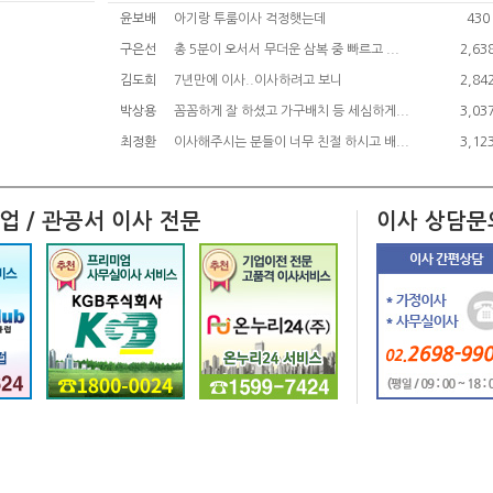
윤보배
아기랑 투룸이사 걱정햇는데
430
9만
▲
90만
구은선
총 5분이 오서서 무더운 삼복 중 빠르고 ...
2,63
5만
▲
125만
김도희
7년만에 이사..이사하려고 보니
2,84
박상용
꼼꼼하게 잘 하셨고 가구배치 등 세심하게...
3,03
최정환
이사해주시는 분들이 너무 친절 하시고 배...
3,12
기업 / 관공서 이사 전문
이사 상담문