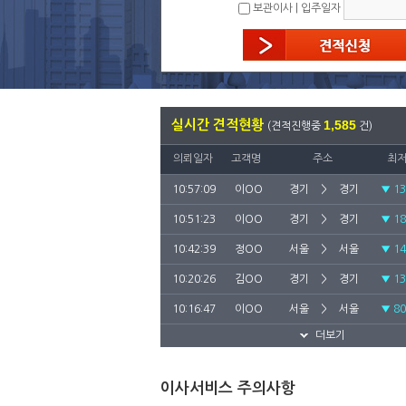
보관이사 | 입주일자
실시간 견적현황
1,585
(
견적진행중
건)
의뢰일자
고객명
주소
최
10:57:09
이OO
경기
>
경기
▼
1
10:51:23
이OO
경기
>
경기
▼
1
10:42:39
정OO
서울
>
서울
▼
1
10:20:26
김OO
경기
>
경기
▼
1
10:16:47
이OO
서울
>
서울
▼
8
더보기
10:16:04
김OO
대전
>
인천
▼
1
10:06:12
강OO
경기
>
경기
▼
1
이사서비스 주의사항
09:33:56
전OO
서울
>
서울
▼
9