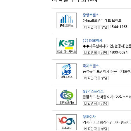
중앙트랜스
24mall최우수 대표 브랜드
1544-1263
(주) KGB이사
◆◆사무실이사(기업/관공서)전
1800-0024
국제트랜스
품격높은 포장이사 전문 국제트랜
GS익스프레스
깔끔하고 완벽한 이사 GS익스프
창조이사
경제적이고 합리적인 이사 창조이