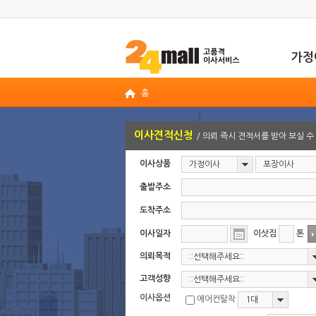
가정
홈
이사견적신청
/ 의뢰 즉시 견적서를 받아 보실 수
이사상품
가정이사
포장이사
출발주소
도착주소
이사일자
이삿짐
톤
의뢰목적
::선택해주세요::
고객성향
::선택해주세요::
이사옵션
에어컨탈착
1대