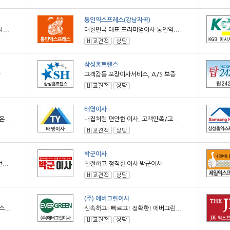
통인익스프레스(강남자곡)
..
대한민국 대표 프리미엄이사 통인익...
삼성홈트랜스
사
고객감동 포장이사서비스, A/S 보증
태영이사
...
내집처럼 편안한 이사, 고객만족/고...
박군이사
...
친절하고 정직한 이사 박군이사
(주) 에버그린이사
...
신속하고! 빠르고! 정확한! 에버그린...